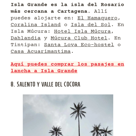
Isla Grande es la isla del Rosario
más cercana a Cartagena
. Allí
puedes alojarte en:
El Hamaquero
,
Coralina Island
o
Isla del Sol
. En
Isla Múcura:
Hotel Isla Múcura
,
Dahlandia
y
Múcura Club Hotel
. En
Tintipan:
Santa Lova Eco-hostel
o
Casa Acuarimantima
.
Aquí puedes comprar los pasajes en
lancha a Isla Grande
8. SALENTO Y VALLE DEL COCORA