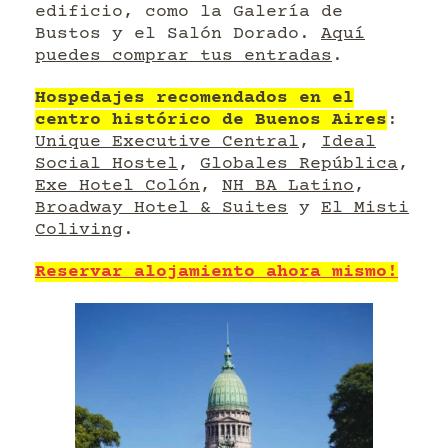
edificio, como la Galería de
Bustos y el Salón Dorado.
Aquí
puedes comprar tus entradas
.
Hospedajes recomendados en el
centro histórico de Buenos Aires
:
Unique Executive Central
,
Ideal
Social Hostel
,
Globales República
,
Exe Hotel Colón
,
NH BA Latino
,
Broadway Hotel & Suites
y
El Misti
Coliving
.
Reservar alojamiento ahora mismo!