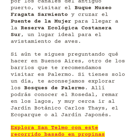
por los canales del antiguo
puerto, visitar el
Buque Museo
Fragata Sarmiento
y cruzar el
Puente de la Mujer
para llegar a
la
Reserva Ecológica Costanera
Sur
, un lugar ideal para el
avistamiento de aves.
Si aún te sigues preguntando qué
hacer en Buenos Aires, otro de los
barrios que te recomendamos
visitar es Palermo. Si tienes solo
un día, te aconsejamos explorar
los
Bosques de Palermo
. Allí
podrás conocer el Rosedal, remar
en los lagos, y muy cerca ir al
Jardín Botánico Carlos Thays, el
Ecoparque o al Jardín Japonés.
Explora San Telmo con este
recorrido basado en propinas