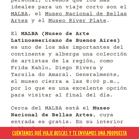
personal, creemos que los más
ideales para un viaje corto son el
MALBA
, el
Museo Nacional de Bellas
Artes
y el
Museo River Plate
.
El
MALBA (Museo de Arte
Latinoamericano de Buenos Aires)
es uno de los más importantes del
continente y alberga una colección
de artistas de la región, como
Frida Kahlo, Diego Rivera y
Tarsila do Amaral. Generalmente,
el museo cierra a las 8:00 p.m.,
por lo que es una excelente opción
para visitar al final del día.
Cerca del MALBA está el
Museo
Nacional de Bellas Artes
, cuya
entrada es gratis. En su interior
hallarás una colección que incluye
CUÉNTANOS QUÉ VIAJE BUSCAS Y TE ENVIAMOS UNA PROPUESTA
obras de Goya, Picasso y Van Gogh.