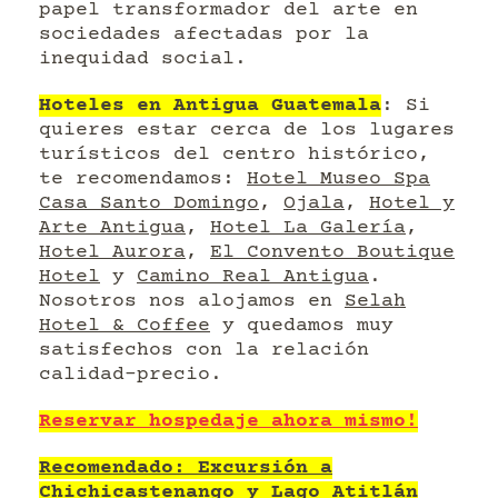
papel transformador del arte en
sociedades afectadas por la
inequidad social.
Hoteles en Antigua Guatemala
: Si
quieres estar cerca de los lugares
turísticos del centro histórico,
te recomendamos:
Hotel Museo Spa
Casa Santo Domingo
,
Ojala
,
Hotel y
Arte Antigua
,
Hotel La Galería
,
Hotel Aurora
,
El Convento Boutique
Hotel
y
Camino Real Antigua
.
Nosotros nos alojamos en
Selah
Hotel & Coffee
y quedamos muy
satisfechos con la relación
calidad-precio.
Reservar hospedaje ahora mismo!
Recomendado: Excursión a
Chichicastenango y Lago Atitlán