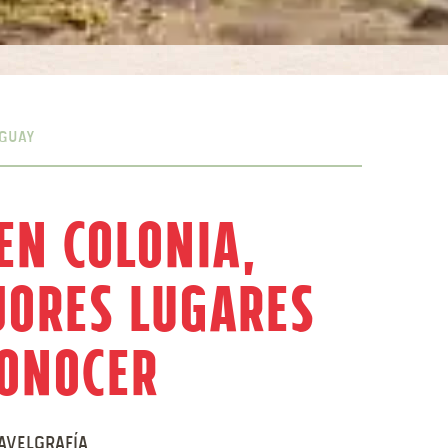
guay
en Colonia,
jores Lugares
Conocer
avelgrafía