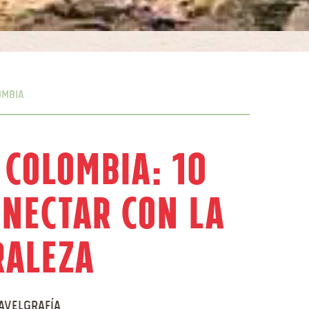
ombia
 Colombia: 10
onectar con la
raleza
avelgrafía