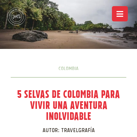
Colombia
5 Selvas de Colombia para
Vivir una Aventura
Inolvidable
Autor:
Travelgrafía