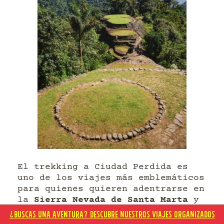
El trekking a Ciudad Perdida es
uno de los viajes más emblemáticos
para quienes quieren adentrarse en
la
Sierra Nevada de Santa Marta
y
vivir una experiencia de
¿BUSCAS UNA AVENTURA? DESCUBRE NUESTROS VIAJES ORGANIZADOS
naturaleza, historia y cultura.