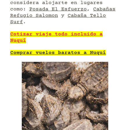
considera alojarte en lugares
como:
Posada El Esfuerzo
,
Cabañas
Refugio Salomon
y
Cabaña Tello
Surf
.
Cotizar viaje todo incluido a
Nuquí
Comprar vuelos baratos a Nuquí