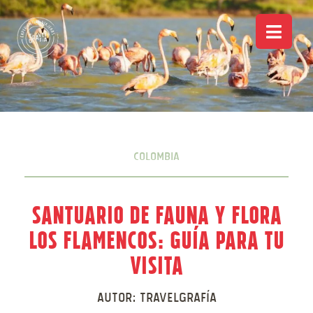
Colombia
Santuario de Fauna y Flora
Los Flamencos: Guía para tu
visita
Autor:
Travelgrafía