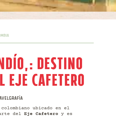
ombia
ndío,: Destino
l Eje Cafetero
avelgrafía
 colombiano ubicado en el
parte del
Eje Cafetero
y es