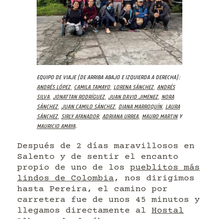
Equipo de viaje (de arriba abajo e izquierda a derecha):
Andrés López
,
Camila Tamayo
,
Lorena Sánchez
,
Andrés
Silva
,
Jonattan Rodríguez
,
Juan David Jimenez
,
Nora
Sánchez
,
Juan Camilo Sánchez
,
Diana Marroquín
,
Laura
Sánchez
,
Sirly Afanador
,
Adriana Urrea
,
Mauro Martin
y
Mauricio Amaya
.
Después de 2 días maravillosos en
Salento y de sentir el encanto
propio de uno de los
pueblitos más
lindos de Colombia
, nos dirigimos
hasta Pereira, el camino por
carretera fue de unos 45 minutos y
llegamos directamente al
Hostal