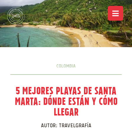
Colombia
5 Mejores playas de Santa
Marta: Dónde están y cómo
llegar
Autor:
Travelgrafía