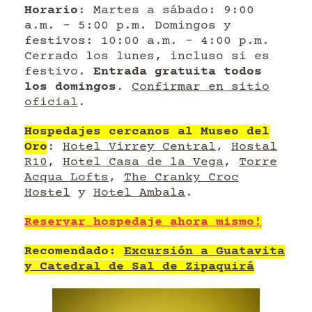
Horario
: Martes a sábado: 9:00
a.m. – 5:00 p.m. Domingos y
festivos: 10:00 a.m. – 4:00 p.m.
Cerrado los lunes, incluso si es
festivo.
Entrada gratuita todos
los domingos
.
Confirmar en sitio
oficial
.
Hospedajes cercanos al Museo del
Oro
:
Hotel Virrey Central
,
Hostal
R10
,
Hotel Casa de la Vega
,
Torre
Acqua Lofts
,
The Cranky Croc
Hostel
y
Hotel Ambala
.
Reservar hospedaje ahora mismo!
Recomendado:
Excursión a Guatavita
y Catedral de Sal de Zipaquirá