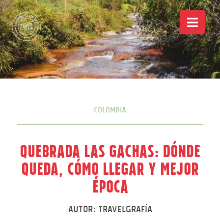
Colombia
Quebrada Las Gachas: Dónde
queda, Cómo llegar y mejor
época
Autor:
Travelgrafía