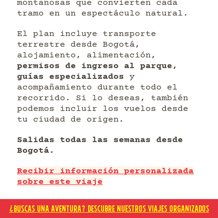
montañosas que convierten cada
tramo en un espectáculo natural.
El plan incluye transporte
terrestre desde Bogotá,
alojamiento, alimentación,
permisos de ingreso al parque,
guías especializados
y
acompañamiento durante todo el
recorrido. Si lo deseas, también
podemos incluir los vuelos desde
tu ciudad de origen.
Salidas todas las semanas desde
Bogotá.
Recibir información personalizada
sobre este viaje
Muchas gracias por leer hasta el
¿BUSCAS UNA AVENTURA? DESCUBRE NUESTROS VIAJES ORGANIZADOS
final!
En Travelgrafía llevamos