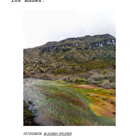
los Andes
.
Fotografía:
@juandi.xplorer