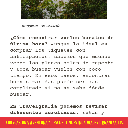
Fotografía: Travelgrafía
¿Cómo encontrar vuelos baratos de
última hora?
Aunque lo ideal es
comprar los tiquetes con
anticipación, sabemos que muchas
veces los planes salen de repente
y toca buscar vuelos con poco
tiempo. En esos casos, encontrar
buenas tarifas puede ser más
complicado si no se sabe dónde
buscar.
En Travelgrafía podemos revisar
diferentes aerolíneas
, rutas y
combinaciones de fechas para
¿BUSCAS UNA AVENTURA? DESCUBRE NUESTROS VIAJES ORGANIZADOS
encontrar las mejores opciones