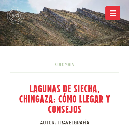
Colombia
Lagunas de Siecha,
Chingaza: Cómo llegar y
consejos
Autor:
Travelgrafía