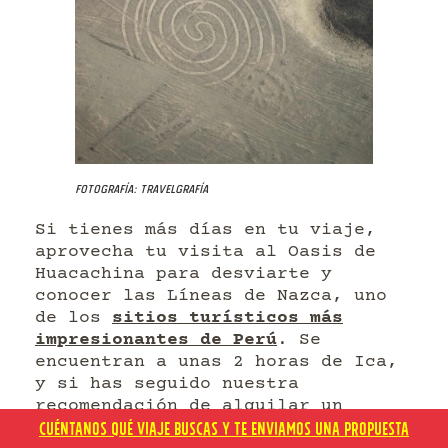
Fotografía: Travelgrafía
Si tienes más días en tu viaje,
aprovecha tu visita al Oasis de
Huacachina para desviarte y
conocer las Líneas de Nazca, uno
de los
sitios turísticos más
impresionantes de Perú
. Se
encuentran a unas 2 horas de Ica,
y si has seguido nuestra
recomendación de alquilar un
CUÉNTANOS QUÉ VIAJE BUSCAS Y TE ENVIAMOS UNA PROPUESTA
carro, puedes incluirlas en tu