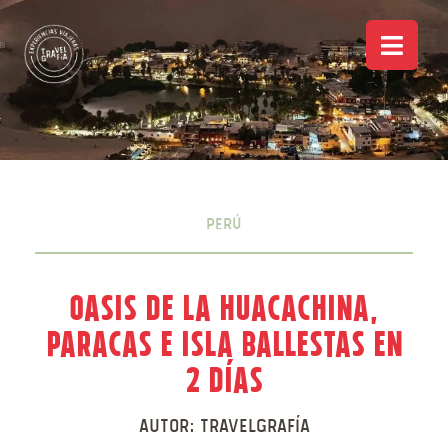
Perú
Oasis de la Huacachina,
Paracas e Isla Ballestas en
2 días
Autor:
Travelgrafía