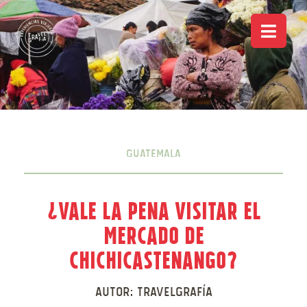
Guatemala
¿Vale la pena visitar el
mercado de
Chichicastenango?
Autor:
Travelgrafía