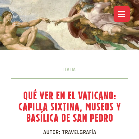
Italia
Qué ver en el Vaticano:
Capilla Sixtina, Museos y
Basílica de San Pedro
Autor:
Travelgrafía