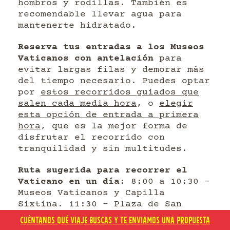
hombros y rodillas. También es
recomendable llevar agua para
mantenerte hidratado.
Reserva tus entradas a los Museos
Vaticanos con antelación
para
evitar largas filas y demorar más
del tiempo necesario. Puedes optar
por
estos recorridos guiados que
salen cada media hora
, o
elegir
esta opción de entrada a primera
hora
, que es la mejor forma de
disfrutar el recorrido con
tranquilidad y sin multitudes.
Ruta sugerida para recorrer el
Vaticano en un día
: 8:00 a 10:30 –
Museos Vaticanos y Capilla
Sixtina. 11:30 – Plaza de San
Pedro. 12:00 a 13:00 – Recorrido
CUÉNTANOS QUÉ VIAJE BUSCAS Y TE ENVIAMOS UNA PROPUESTA
por el interior de la Basílica,