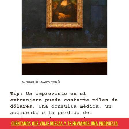
Fotografía: Travelgrafía
Tip: Un imprevisto en el
extranjero puede costarte miles de
dólares
. Una consulta médica, un
accidente o la pérdida del
equipaje pueden convertirse
CUÉNTANOS QUÉ VIAJE BUSCAS Y TE ENVIAMOS UNA PROPUESTA
rápidamente en un problema serio