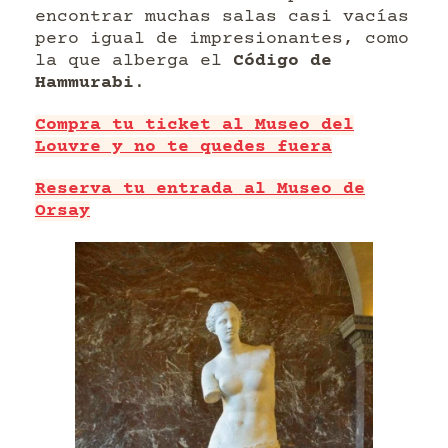
encontrar muchas salas casi vacías
pero igual de impresionantes, como
la que alberga el
Código de
Hammurabi
.
Compra tu ticket al Museo del
Louvre y no te quedes fuera
Reserva tu entrada al Museo de
Orsay