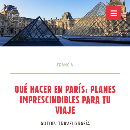
Francia
Qué hacer en París: Planes
imprescindibles para tu
viaje
Autor:
Travelgrafía