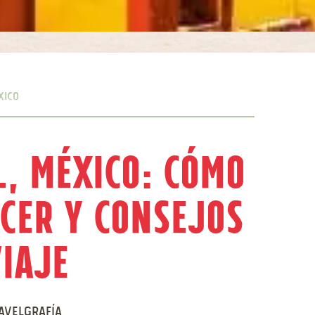
xico
l, México: cómo
acer y consejos
viaje
avelgrafía